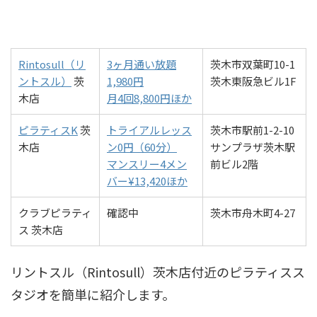
Rintosull（リ
3ヶ月通い放題
茨木市双葉町10-1
ントスル）
茨
1,980円
茨木東阪急ビル1F
木店
月4回8,800円ほか
ピラティスK
茨
トライアルレッス
茨木市駅前1-2-10
木店
ン0円（60分）
サンプラザ茨木駅
マンスリー4メン
前ビル2階
バー¥13,420ほか
クラブピラティ
確認中
茨木市舟木町4-27
ス
茨木店
リントスル（Rintosull）茨木店付近のピラティスス
タジオを簡単に紹介します。