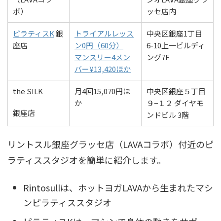
ボ）
ッセ店内
ピラティスK
銀
トライアルレッス
中央区銀座1丁目
座店
ン0円（60分）
6-10上一ビルディ
マンスリー4メン
ング7F
バー¥13,420ほか
the SILK
月4回15,070円ほ
中央区銀座５丁目
か
９−１２ ダイヤモ
銀座店
ンドビル 3階
リントスル銀座グラッセ店（LAVAコラボ）付近のピ
ラティススタジオを簡単に紹介します。
Rintosullは、ホットヨガLAVAから生まれたマシ
ンピラティススタジオ