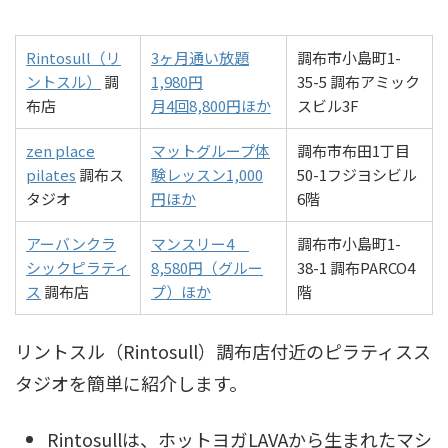
Rintosull（リ
3ヶ月通い放題
調布市小島町1-
ントスル）
調
1,980円
35-5 調布アミック
布店
月4回8,800円ほか
スビル3F
zen place
マットグループ体
調布市布田1丁目
pilates
調布ス
験レッスン1,000
50-1フジヨシビル
タジオ
円ほか
6階
アーバンクラ
マンスリー4
調布市小島町1-
シックピラティ
8,580円（グルー
38-1 調布PARCO4
ス
調布店
プ）ほか
階
リントスル（Rintosull）調布店付近のピラティスス
タジオを簡単に紹介します。
Rintosullは、ホットヨガLAVAから生まれたマシ