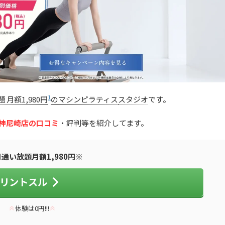
1
 月額1,980円
のマシンピラティス
スタジオ
です。
）阪神尼崎店の口コミ
・評判等を紹介してます。
月通い放題月額1,980円※
リントスル
体験は0円!!!