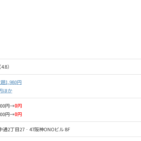
4.8）
1,980円
0円ほか
00円→
0円
00円→
0円
通2丁目27‐47阪神ONOビル 8F