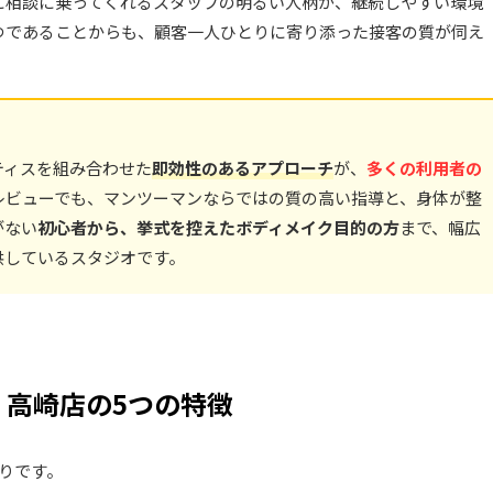
に相談に乗ってくれるスタッフの明るい人柄が、継続しやすい環境
5つであることからも、顧客一人ひとりに寄り添った接客の質が伺え
ティスを組み合わせた
即効性のあるアプローチ
が、
多くの利用者の
レビューでも、マンツーマンならではの質の高い指導と、身体が整
がない
初心者から、挙式を控えたボディメイク目的の方
まで、幅広
供しているスタジオです。
ス） 高崎店の5つの特徴
おりです。