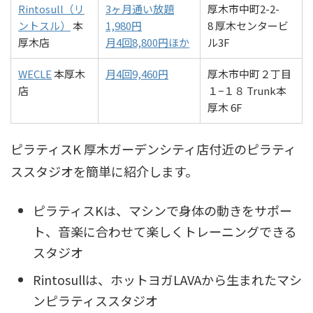
Rintosull（リ
3ヶ月通い放題
厚木市中町2-2-
ントスル）
本
1,980円
8 厚木センタービ
厚木店
月4回8,800円ほか
ル3F
WECLE
本厚木
月4回9,460円
厚木市中町２丁目
店
１−１８ Trunk本
厚木 6F
ピラティスK 厚木ガーデンシティ店付近のピラティ
ススタジオを簡単に紹介します。
ピラティスKは、マシンで身体の動きをサポー
ト、音楽に合わせて楽しくトレーニングできる
スタジオ
Rintosullは、ホットヨガLAVAから生まれたマシ
ンピラティススタジオ